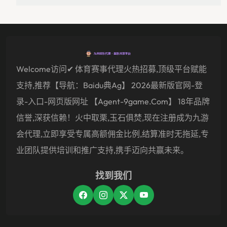
Welcome访问✔ 体育赛事代理火热招募,顶级平台赋能
支持,推荐【导航：baidu典ag】 2026最新版官网-登
录-入口-网页版网址 【agent-9game.com】 18年品牌
信誉,深获信赖！火中取栗,玉石俱焚,现在注册成为九游
会代理,立即享受专属高额佣金比例,结算准时无拖延,专
业团队提供培训和推广支持,携手迈向共赢未来。
找到我们