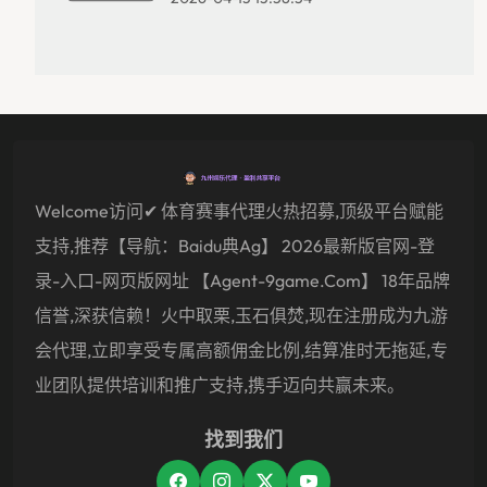
Welcome访问✔ 体育赛事代理火热招募,顶级平台赋能
支持,推荐【导航：baidu典ag】 2026最新版官网-登
录-入口-网页版网址 【agent-9game.com】 18年品牌
信誉,深获信赖！火中取栗,玉石俱焚,现在注册成为九游
会代理,立即享受专属高额佣金比例,结算准时无拖延,专
业团队提供培训和推广支持,携手迈向共赢未来。
找到我们