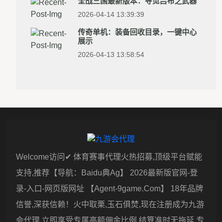
全战三国最新版本：寻觅吕布之武器
2026-04-14 13:39:39
传奇单机：装备回收目录，一键中心
展示
2026-04-13 13:58:54
Welcome访问✔ 体育赛事代理火热招募,顶级平台赋能
支持,推荐【导航：baidu典ag】 2026最新版官网-登
录-入口-网页版网址 【agent-9game.com】 18年品牌
信誉,深获信赖！火中取栗,玉石俱焚,现在注册成为九游
会代理,立即享受专属高额佣金比例,结算准时无拖延,专